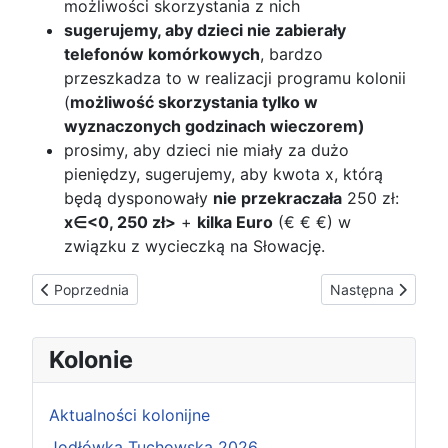
możliwości skorzystania z nich
sugerujemy, aby dzieci nie zabierały
telefonów komórkowych
, bardzo
przeszkadza to w realizacji programu kolonii
(
możliwość skorzystania tylko w
wyznaczonych godzinach wieczorem)
prosimy, aby dzieci nie miały za dużo
pieniędzy, sugerujemy, aby kwota x, którą
będą dysponowały
nie przekraczała
250 zł:
x
∈
<0, 250 zł>
+
kilka Euro
(€ € €) w
związku z wycieczką na Słowację.
Poprzednia strona: Aktualizacja zdjęć
Następna strona:
Poprzednia
Następna
Kolonie
Aktualności kolonijne
Jodłówka Tuchowska 2026