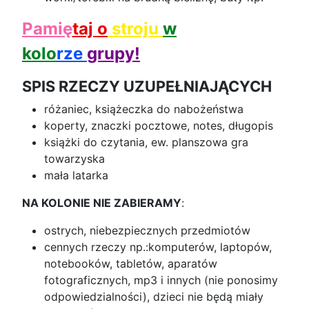
Pamię
taj
o
stroju
w
kolo
rze
grupy!
SPIS RZECZY UZUPEŁNIAJĄCYCH
różaniec, książeczka do nabożeństwa
koperty, znaczki pocztowe, notes, długopis
książki do czytania, ew. planszowa gra
towarzyska
mała latarka
NA KOLONIE NIE ZABIERAMY
:
ostrych, niebezpiecznych przedmiotów
cennych rzeczy np.:komputerów, laptopów,
notebooków, tabletów, aparatów
fotograficznych, mp3 i innych (nie ponosimy
odpowiedzialności), dzieci nie będą miały