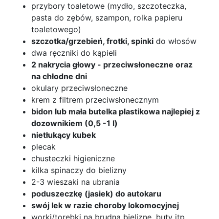
przybory toaletowe (mydło, szczoteczka,
pasta do zębów, szampon, rolka papieru
toaletowego)
szczotka/grzebień, frotki, spinki
do włosów
dwa ręczniki do kąpieli
2 nakrycia głowy - przeciwsłoneczne oraz
na chłodne dni
okulary przeciwsłoneczne
krem z filtrem przeciwsłonecznym
bidon lub mała butelka plastikowa najlepiej z
dozownikiem (0,5 -1 l)
nietłukący kubek
plecak
chusteczki higieniczne
kilka spinaczy do bielizny
2-3 wieszaki na ubrania
poduszeczkę (jasiek) do autokaru
swój lek w razie choroby lokomocyjnej
worki/torebki na brudną bieliznę, buty itp.